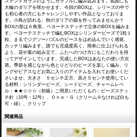
ステンドガラスのようにカラフルに編み込みます。底面にも
大輪のダリアを咲かせます。今回のBOXは、シリーズの中で
も初心者の方にもチャレンジしやすい作品となっておりま
す。小鳥が訪れる、秋のダリアの箱を作ってみませんか？
BOXの形は６角形。ペヨーテステッチで立体のBOXを編みま
す。ペヨーテステッチで編むBOXはシリンダービーズで1粒１
粒、まるでジグソーパズルのピースをはめ込んでいく感覚。
カッチリ編みます。誰でも完成度高く、簡単に仕上げられる
よう、花や葉の組み立て、ふたへのつけ方にもこだわりを持
ってデザインしています。完成したBOXはあなたの使い方次
第。季節を感じながら色とりどりのビーズを楽しく編み、リ
ングやピアスなどお気に入りのアイテムを入れてお使いくだ
さいませ。大きさ ５センチ正方、高さ５センチ使用してい
る材料：シリンダービーズ、シードビーズ、チャームレベ
ル：★★☆☆☆（初級）ご用意いただくもの：ビーズステッ
チ針（10号・12号）、Ｏｎｅ・Ｇ（クリーム※なければ白も
可・緑）、クリップ
関連商品