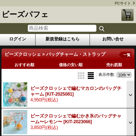
PCサイト
ビーズパフェ
ログイン
新規登録はこちら
お問い合せ
ビーズクロッシェ > バッグチャーム・ストラップ
一覧
おすすめ順
価格の安い順
売れ筋順
表示件数
:
ビーズクロッシェで編むマカロンのバッグチ
ャーム
[KIT-2025081]
4,950円
(税込)
ビーズクロッシェで編むかき氷のバッグチャ
ーム〜レモン〜
[KIT-2023066]
3,850円
(税込)