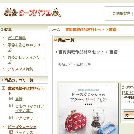
ご利用案内
｜
特集
ホーム
｜
書籍掲載作品材料セット > 書籍
がま口特集
商品一覧
季節を彩るBOXシリー
ズ
書籍掲載作品材料セット > 書籍
おめかしテディシリー
ズ
登録アイテム数
:
1件
クリスマス特集
商品カテゴリ一覧
かぎ針
書籍掲載作品材料セッ
[BK-20
ト
1,650円
(
書籍
ビーズパフ
こもの（がま口ア
-----
イテム等）
アクセサリー
ビーズクロッシェ
ネックレス