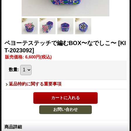
ペヨーテステッチで編むBOX〜なでしこ〜
[KI
T-2023092]
販売価格
:
6,600円
(税込)
数量
:
返品特約に関する重要事項
商品詳細