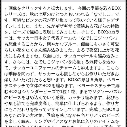
←画像をクリックすると拡大します。 今回の季節を彩るBOX
シリーズは、秋の七草のひとつともいわれる「なでしこ」で
す。可憐なピンクの花が寄り集まって咲いている様子をデザ
インしました。また、先がギザギザで濃淡ある花びらの特徴
を、ビーズで繊細に表現してみました。そして、BOXのカラ
ーは、サッカー日本女子代表チームの「なでしこジャパン」
も想像することから、爽やかなブルー。側面にも小さく可愛
らしい花をたくさん編み込みました。まるで夜空に上がる花
火にもみえますね。底面には、サッカーボールを編み込みま
す。さらには、なでしこジャパンを応援する気持ちを込め
て、サッカーユニフォームのチャームも添えますよ。こちら
は季節を問わず、サッカーも応援しながらお作りいただきお
楽しみいただけたらと思います。BOXの形は５角形。ペヨー
テステッチで立体のBOXを編みます。ペヨーテステッチで編
むBOXはシリンダービーズで1粒１粒、まるでジグソーパズル
のピースをはめ込んでいく感覚。カッチリ編みます。花びら
や葉も誰でも完成度高く、簡単に仕上げられるよう、作り方
にもこだわりを持ってデザインしています。完成したBOXは
あなたの使い方次第。季節を感じながら色とりどりのビーズ
を楽しく編み、リングやピアスなどお気に入りのアイテムを