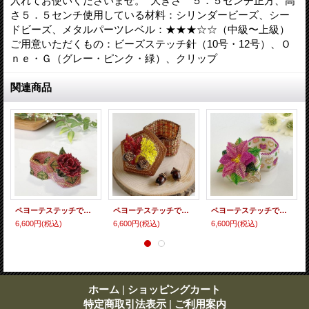
入れてお使いくださいませ。 大きさ ５．５センチ正方、高
さ５．５センチ使用している材料：シリンダービーズ、シー
ドビーズ、メタルパーツレベル：★★★☆☆（中級〜上級）
ご用意いただくもの：ビーズステッチ針（10号・12号）、Ｏ
ｎｅ・Ｇ（グレー・ピンク・緑）、クリップ
関連商品
ペヨーテステッチで編むBOX〜ローズ〜
ペヨーテステッチで編むBOX〜紅葉〜
ペヨーテステッチで編むBOX〜プリンセチア〜
6,600円
(税込)
6,600円
(税込)
6,600円
(税込)
ホーム
|
ショッピングカート
特定商取引法表示
|
ご利用案内