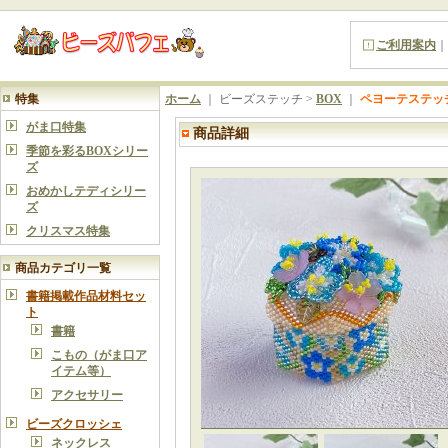
ご利用案内
｜
特集
ホーム
｜ ビーズステッチ >
BOX
｜
ペヨーテステッ
がま口特集
商品詳細
季節を彩るBOXシリー
ズ
おめかしテディシリー
ズ
クリスマス特集
商品カテゴリ一覧
書籍掲載作品材料セッ
ト
書籍
こもの（がま口ア
イテム等）
アクセサリー
ビーズクロッシェ
ネックレス