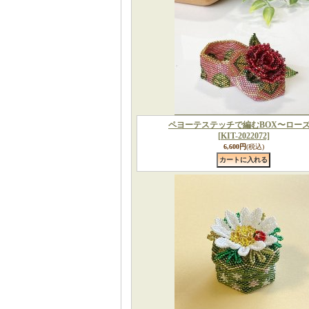
ペヨーテステッチで編むBOX〜ロー
[KIT-2022072]
6,600円
(税込)