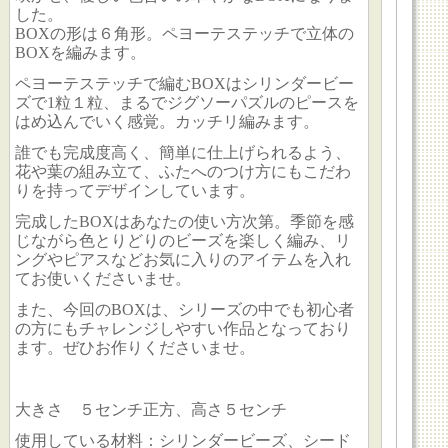
した。
BOXの形は６角形。ペヨーテステッチで立体の
BOXを編みます。
ペヨーテステッチで編むBOXはシリンダービー
ズで1粒１粒、まるでジグソーパズルのピースを
はめ込んでいく感覚。カッチリ編みます。
誰でも完成度高く、簡単に仕上げられるよう、
花や葉の組み立て、ふたへのつけ方にもこだわ
りを持ってデザインしています。
完成したBOXはあなたの使い方次第。季節を感
じながら色とりどりのビーズを楽しく編み、リ
ングやピアスなどお気に入りのアイテムを入れ
てお使いくださいませ。
また、今回のBOXは、シリーズの中でも初心者
の方にもチャレンジしやすい作品となっており
ます。ぜひお作りくださいませ。
大きさ ５
センチ正方、高さ５センチ
使用している材料：シリンダービーズ、シード