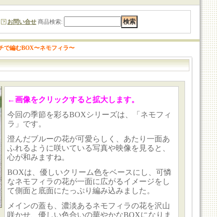
お問い合せ
商品検索
:
チで編むBOX〜ネモフィラ〜
←画像をクリックすると拡大します。
今回の季節を彩るBOXシリーズは、「ネモフィ
ラ」です。
澄んだブルーの花が可愛らしく、あたり一面あ
ふれるように咲いている写真や映像を見ると、
心が和みますね。
BOXは、優しいクリーム色をベースにし、可憐
なネモフィラの花が一面に広がるイメージをし
て側面と底面にたっぷり編み込みました。
メインの蓋も、濃淡あるネモフィラの花を沢山
咲かせ、優しい色合いの華やかなBOXになりま