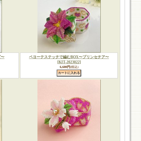
ズ〜
ペヨーテステッチで編むBOX〜プリンセチア〜
[KIT-2023022]
6,600円
(税込)