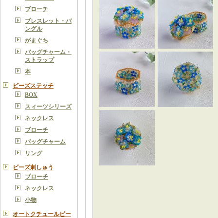
ブローチ
ブレスレット・バ
ングル
がまぐち
バッグチャーム・
ストラップ
本
ビーズステッチ
BOX
スィーツシリーズ
ネックレス
ブローチ
バッグチャーム
リング
ビーズ刺しゅう
ブローチ
ネックレス
小物
オートクチュールビー