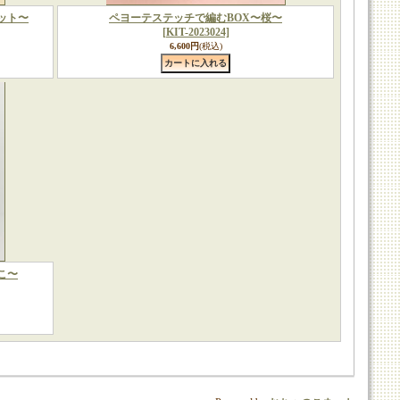
ット〜
ペヨーテステッチで編むBOX〜桜〜
[KIT-2023024]
6,600円
(税込)
こ〜