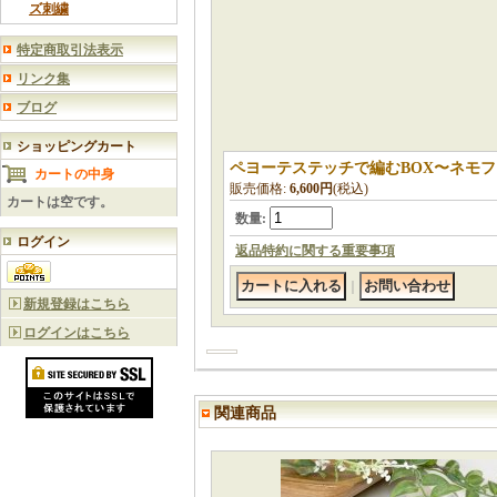
ズ刺繍
特定商取引法表示
リンク集
ブログ
ショッピングカート
ペヨーテステッチで編むBOX〜ネモ
カートの中身
販売価格
:
6,600円
(税込)
カートは空です。
数量
:
ログイン
返品特約に関する重要事項
｜
新規登録はこちら
ログインはこちら
関連商品