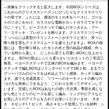
←画像をクリックすると拡大します。今回BOXシリーズは、
これからのクリスマスシーズンにぴったりなクリスマスツリ
ーの形です。ふたには、濃淡のモミの木をベースに、ゴール
ドのリボンをかけ、カラフルな電飾がカットガラスでキラキ
ラに！そして、ビーズステッチで編んだサンタさん・ブー
ツ・ステッキ・プレゼントを飾ります。クリスマスツリーの
てっぺんには星型のラインストーンがキラリと光り、所々に
降り積る雪もクリスマスムードを盛り上げますよ。BOXの側
面には、雪が降り積もったモミの木と雪の結晶の模様。作っ
ている時から楽しく、どこから見ても可愛いBOXに仕上がり
ますよ。 BOXの形はふっくら柔らかいシルエットの二等辺三
角形。ペヨーテステッチで立体のBOXを編みます。ペヨーテ
ステッチで編むBOXはシリンダービーズで1粒１粒、まるでジ
グソーパズルのピースをはめ込んでいく感覚。カッチリ編み
ます。誰でも完成度高く、ツリーへのオーナメントの飾りの
つけ方も簡単にできるよう、こだわりを持ってデザインして
います。完成したBOXはあなたの使い方次第。季節を感じな
がら色とりどりのビーズを楽しく編み、リングやピアスなど
お気に入りのアイテムを入れてお使いくださいませ。 大き
さ ６センチ×７センチ、高さ４センチ使用している材料：シ