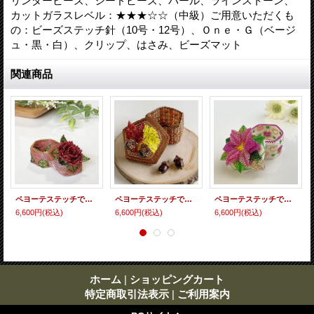
リンダービーズ、シードビーズ、パール、ラインストーン、
カットガラスレベル：★★★☆☆（中級）ご用意いただくも
の：ビーズステッチ針（10号・12号）、Ｏｎｅ・Ｇ（ベージ
ュ・黒・白）、クリップ、はさみ、ビーズマット
関連商品
ペヨーテステッチで編むBOX〜ローズ〜
ペヨーテステッチで編むBOX〜紅葉〜
ペヨーテステッチで編むBOX〜プリンセチア〜
6,600円
(税込)
6,600円
(税込)
6,600円
(税込)
ホーム
|
ショッピングカート
特定商取引法表示
|
ご利用案内