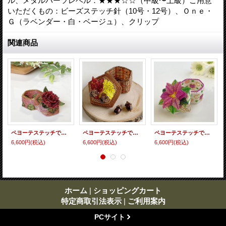
ル、メタルパーツレベル：★★★☆☆（中級〜上級）ご用意
いただくもの：ビーズステッチ針（10号・12号）、Ｏｎｅ・
Ｇ（ラベンダー・白・ベージュ）、クリップ
関連商品
ペヨーテステッチで編むBOX〜ローズ〜
ペヨーテステッチで編むBOX〜紅葉〜
ペヨーテステッチで編むBOX〜プリンセチア〜
6,600円
(税込)
6,600円
(税込)
6,600円
(税込)
ホーム
|
ショッピングカート
特定商取引法表示
|
ご利用案内
PCサイト