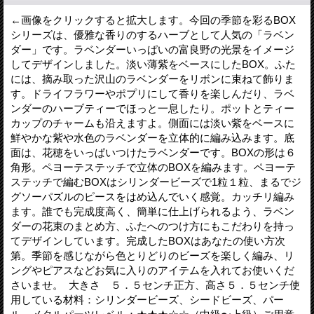
←画像をクリックすると拡大します。今回の季節を彩るBOX
シリーズは、優雅な香りのするハーブとして人気の「ラベン
ダー」です。ラベンダーいっぱいの富良野の光景をイメージ
してデザインしました。淡い薄紫をベースにしたBOX。ふた
には、摘み取った沢山のラベンダーをリボンに束ねて飾りま
す。ドライフラワーやポプリにして香りを楽しんだり、ラベ
ンダーのハーブティーでほっと一息したり。ポットとティー
カップのチャームも沿えますよ。側面には淡い紫をベースに
鮮やかな紫や水色のラベンダーを立体的に編み込みます。底
面は、花穂をいっぱいつけたラベンダーです。BOXの形は６
角形。ペヨーテステッチで立体のBOXを編みます。ペヨーテ
ステッチで編むBOXはシリンダービーズで1粒１粒、まるでジ
グソーパズルのピースをはめ込んでいく感覚。カッチリ編み
ます。誰でも完成度高く、簡単に仕上げられるよう、ラベン
ダーの花束のまとめ方、ふたへのつけ方にもこだわりを持っ
てデザインしています。完成したBOXはあなたの使い方次
第。季節を感じながら色とりどりのビーズを楽しく編み、リ
ングやピアスなどお気に入りのアイテムを入れてお使いくだ
さいませ。 大きさ ５．５センチ正方、高さ５．５センチ使
用している材料：シリンダービーズ、シードビーズ、パー