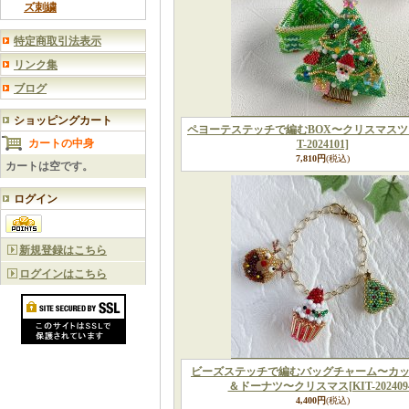
ズ刺繍
特定商取引法表示
リンク集
ブログ
ショッピングカート
ペヨーテステッチで編むBOX〜クリスマス
カートの中身
T-2024101]
7,810円
(税込)
カートは空です。
ログイン
新規登録はこちら
ログインはこちら
ビーズステッチで編むバッグチャーム〜カ
＆ドーナツ〜クリスマス
[KIT-202409
4,400円
(税込)