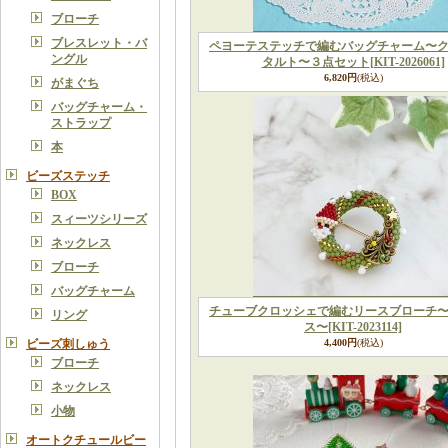
ブローチ
ブレスレット・バ
ペヨーテステッチで編むバッグチャーム〜
ングル
タルト〜３点セット
[KIT-2026061]
6,820円
(税込)
がまぐち
バッグチャーム・
ストラップ
本
ビーズステッチ
BOX
スィーツシリーズ
ネックレス
ブローチ
バッグチャーム
チューブクロッシェで編むリースブローチ
リング
ス〜
[KIT-2023114]
ビーズ刺しゅう
4,400円
(税込)
ブローチ
ネックレス
小物
オートクチュールビー