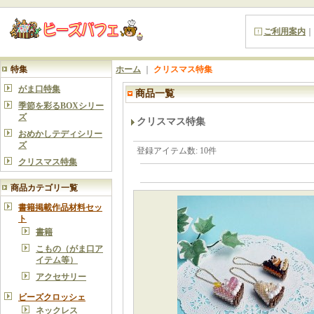
ご利用案内
｜
特集
ホーム
｜
クリスマス特集
がま口特集
商品一覧
季節を彩るBOXシリー
ズ
クリスマス特集
おめかしテディシリー
ズ
登録アイテム数
:
10件
クリスマス特集
商品カテゴリ一覧
書籍掲載作品材料セッ
ト
書籍
こもの（がま口ア
イテム等）
アクセサリー
ビーズクロッシェ
ネックレス