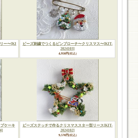
ツリー〜
[KI
ビーズ刺繍でつくるピンブローチ〜クリスマス〜
[KIT-
2024103]
4,950円
(税込)
ップケーキ
ビーズステッチで作るクリスマススター型リース
[KIT-
4]
2024102]
9,570円
(税込)