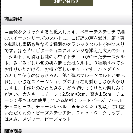
商品詳細
←画像をクリックすると拡大します。ペヨーテステッチで編
むスイーツシリーズのタルトに、ご好評の声を受け、第２弾
の風味も表情も異なる３種類のクラシックタルトが仲間入り
です。ほろ苦いビターチョコにオレンジを添えた大人のチョ
コタルト。可憐なお花のホワイトチョコがのったチーズタル
ト。みずみずしい旬の桃を飾った桃タルト。３種類すべてを
お作りいただける、お得で楽しいキットです。バッグチャー
ムとして使うのはもちろん、第１弾のフルーツタルトと並べ
れば、小さなスイーツショップのような可愛らしさが広がり
ますよ。手作りのひとときを、どうぞゆっくりとお楽しみく
ださい。大きさ モチーフ：2.5cm×3cm、高さ1.5cm チェ
ーン：長さ10cm使用している材料：シードビーズ、パール、
チェコビーズ、チェーンレベル：★★☆☆☆（初級）ご用意
いただくもの：ビーズステッチ針、Ｏｎｅ・Ｇ、クリップ、
はさみ、メジャー、ビーズマット
関連商品