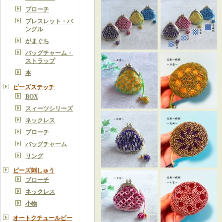
ブローチ
ブレスレット・バ
ングル
がまぐち
バッグチャーム・
ストラップ
本
ビーズステッチ
BOX
スィーツシリーズ
ネックレス
ブローチ
バッグチャーム
リング
ビーズ刺しゅう
ブローチ
ネックレス
小物
オートクチュールビー