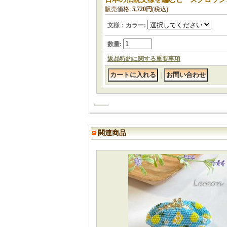
販売価格
:
5,720円
(税込)
文様：カラー
:
数量
:
返品特約に関する重要事項
｜
関連商品