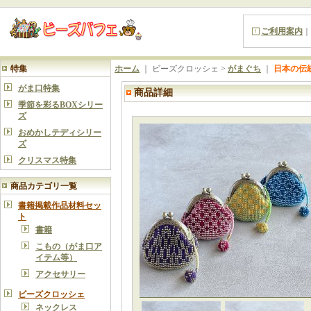
ご利用案内
｜
特集
ホーム
｜ ビーズクロッシェ >
がまぐち
｜
日本の伝
がま口特集
商品詳細
季節を彩るBOXシリー
ズ
おめかしテディシリー
ズ
クリスマス特集
商品カテゴリ一覧
書籍掲載作品材料セッ
ト
書籍
こもの（がま口ア
イテム等）
アクセサリー
ビーズクロッシェ
ネックレス