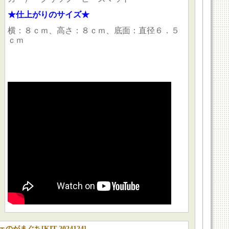
★仕上がりのサイズ★
横：８ｃｍ、高さ：８ｃｍ、底面：直径６．５
ｃｍ
ェのがまぐち
[
KIT-2024124
]