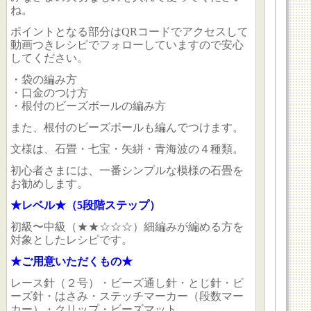
ね。
ポイントとなる部分はQRコードでアクセスして
動画つきレシピでフォローしていますので安心
してください。
・袋の編み方
・口金のつけ方
・根付のビーズボールの編み方
また、根付のビーズボールも編んでつけます。
文様は、石畳・七宝・矢絣・青海波の４種類。
初心者さまには、一番シンプルな模様の石畳を
お勧めします。
★レベル★（5段階ステップ）
初級〜中級（★★☆☆☆）細編みが編める方を
対象としたレシピです。
★ご用意いただくもの★
レース針（２号）・ビーズ通し針・とじ針・ビ
ーズ針・はさみ・ステッチマーカー（段数マー
カー）・クリップ・ビーズマット