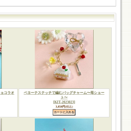
ショコラオ
ペヨーテステッチで編むバッグチャーム〜苺ショー
ト〜
[KIT-2023023]
3,850円
(税込)