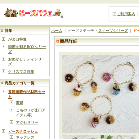
ご利用案内
｜
特集
ホーム
｜ ビーズステッチ >
スィーツシリーズ
｜
ビ
がま口特集
商品詳細
季節を彩るBOXシリー
ズ
おめかしテディシリー
ズ
クリスマス特集
商品カテゴリ一覧
書籍掲載作品材料セッ
ト
書籍
こもの（がま口ア
イテム等）
アクセサリー
ビーズクロッシェ
ネックレス