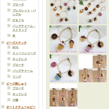
ブローチ
ブレスレット・バ
ングル
がまぐち
バッグチャーム・
ストラップ
本
ビーズステッチ
BOX
スィーツシリーズ
ネックレス
ブローチ
バッグチャーム
リング
ビーズ刺しゅう
ブローチ
ネックレス
小物
オートクチュールビー