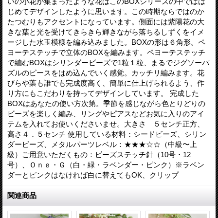
いの小花が集まったような花はこのBOXシリーズの中ではは
じめてデザインしたように思います。この時期ならではのか
たつむりもアクセントになっています。側面には紫陽花の大
きな葉と光を受けてきらきら輝きながら落ちるしずくをイメ
ージした水玉模様を編み込みました。BOXの形は６角形。ペ
ヨーテステッチで立体のBOXを編みます。ペヨーテステッチ
で編むBOXはシリンダービーズで1粒１粒、まるでジグソーパ
ズルのピースをはめ込んでいく感覚。カッチリ編みます。花
びらや葉も誰でも完成度高く、簡単に仕上げられるよう、作
り方にもこだわりを持ってデザインしています。 完成した
BOXはあなたの使い方次第。季節を感じながら色とりどりの
ビーズを楽しく編み、リングやピアスなどお気に入りのアイ
テムを入れてお使いくださいませ。大きさ ５センチ正方、
高さ４．５センチ 使用している材料：シードビーズ、シリン
ダービーズ、メタルパーツレベル：★★★☆☆（中級〜上
級）ご用意いただくもの：ビーズステッチ針（10号・12
号）、Ｏｎｅ・Ｇ（白・緑・ラベンダー・ピンク）※ラベン
ダーとピンクはなければ白に替えてもOK、クリップ
関連商品