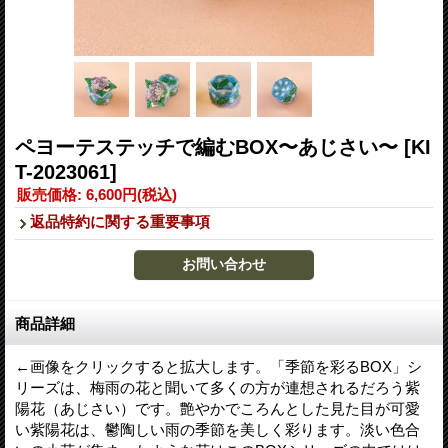
ペヨーテステッチで編むBOX〜あじさい〜
[KI
T-2023061]
販売価格
:
6,600円
(税込)
返品特約に関する重要事項
商品詳細
←画像をクリックすると拡大します。「季節を彩るBOX」シ
リーズは、梅雨の花と聞いて多くの方が連想されるだろう紫
陽花（あじさい）です。艶やかでころんとした見た目が可愛
い紫陽花は、鬱陶しい雨の季節を美しく彩ります。淡い色合