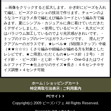
←画像をクリックすると拡大します。 かぎ針にビーズを入れ
て編む、ビーズクロッシェの技法で作ります。チェーンのよ
うなコードはラメ糸で編むえび編みコードという編み方で編
みます。夏にシンプル・カジュアルに身に着けていただきた
くデザインしました。＜使用しているビーズ＞・丸大ビーズ
はパラジウム加工しているのでより光沢感がきれいです。・
トップのドロップのパーツはガラスパーツです。 澄んだア
クアブルーのガラスです。★レベル★（5段階ステップ）中級
（★★☆☆☆）くさり編みや細編みが編める方を対象とした
レシピです。★ご用意いただくもの★レース針（２号）・ガ
イド針・・ビーズ針・とじ針・平ペンチ・One-Gまたはワイ
ルドファイアー★仕上がりのサイズ★長さ：４６センチ※サ
イズ調整＋４センチ可能
ホーム
|
ショッピングカート
特定商取引法表示
|
ご利用案内
PCサイト
Copyright(c) 2009 ビーズパフェ All Rights Reserved.