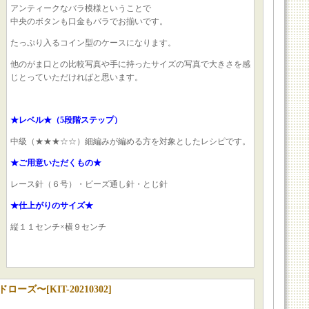
アンティークなバラ模様ということで
中央のボタンも口金もバラでお揃いです。
たっぷり入るコイン型のケースになります。
他のがま口との比較写真や手に持ったサイズの写真で大きさを感
じとっていただければと思います。
★レベル★（5段階ステップ）
中級（★★★☆☆）細編みが編める方を対象としたレシピです。
★ご用意いただくもの★
レース針（６号）・ビーズ通し針・とじ針
★仕上がりのサイズ★
縦１１センチ×横９センチ
ドローズ〜
[
KIT-20210302
]