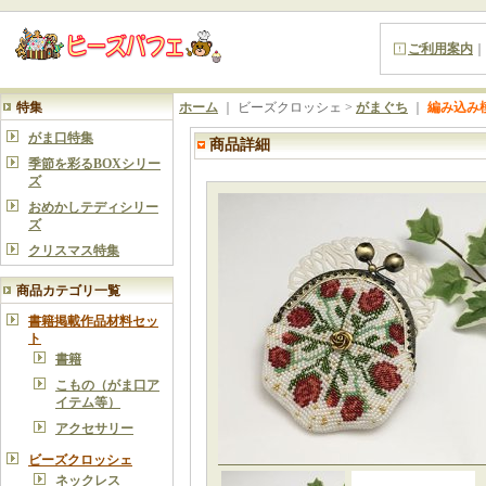
ご利用案内
｜
特集
ホーム
｜ ビーズクロッシェ >
がまぐち
｜
編み込み
がま口特集
商品詳細
季節を彩るBOXシリー
ズ
おめかしテディシリー
ズ
クリスマス特集
商品カテゴリ一覧
書籍掲載作品材料セッ
ト
書籍
こもの（がま口ア
イテム等）
アクセサリー
ビーズクロッシェ
ネックレス