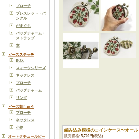
ブローチ
ブレスレット・バ
ングル
がまぐち
バッグチャーム・
ストラップ
本
ビーズステッチ
BOX
スィーツシリーズ
ネックレス
ブローチ
バッグチャーム
リング
ビーズ刺しゅう
ブローチ
ネックレス
小物
編み込み模様のコインケース〜オール
販売価格
:
5,720円
(税込)
オートクチュールビー