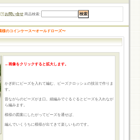
お問い合せ
商品検索
:
模様のコインケース〜オールドローズ〜
←画像をクリックすると拡大します。
かぎ針にビーズを入れて編む、ビーズクロッシェの技法で作りま
す。
昔ながらのビーズがま口。細編みでぐるぐるとビーズを入れなが
ら編みます。
模様の図案にしたがってビーズを通せば、
編んでいくうちに模様が出てきて楽しいものです。