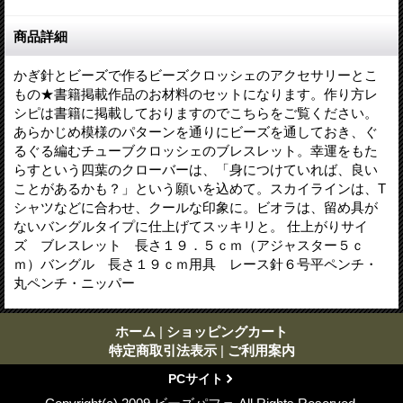
商品詳細
かぎ針とビーズで作るビーズクロッシェのアクセサリーとこ
もの★書籍掲載作品のお材料のセットになります。作り方レ
シピは書籍に掲載しておりますのでこちらをご覧ください。
あらかじめ模様のパターンを通りにビーズを通しておき、ぐ
るぐる編むチューブクロッシェのブレスレット。幸運をもた
らすという四葉のクローバーは、「身につけていれば、良い
ことがあるかも？」という願いを込めて。スカイラインは、T
シャツなどに合わせ、クールな印象に。ビオラは、留め具が
ないバングルタイプに仕上げてスッキリと。 仕上がりサイ
ズ ブレスレット 長さ１９．５ｃｍ（アジャスター５ｃ
ｍ）バングル 長さ１９ｃｍ用具 レース針６号平ペンチ・
丸ペンチ・ニッパー
ホーム
|
ショッピングカート
特定商取引法表示
|
ご利用案内
PCサイト